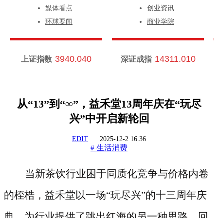
媒体看点
创业资讯
环球要闻
商业学院
3940.040
14311.010
上证指数
深证成指
从“13”到“∞”，益禾堂13周年庆在“玩尽
兴”中开启新轮回
EDIT
2025-12-2 16:36
生活消费
#
当新茶饮行业困于同质化竞争与价格内卷
的桎梏，益禾堂以一场
“玩尽兴”的十三周年庆
典，为行业提供了跳出红海的另一种思路。回