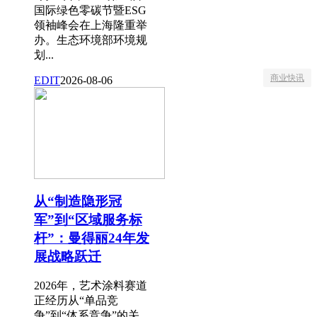
国际绿色零碳节暨ESG
领袖峰会在上海隆重举
办。生态环境部环境规
划...
商业快讯
EDIT
2026-08-06
从“制造隐形冠
军”到“区域服务标
杆”：曼得丽24年发
展战略跃迁
2026年，艺术涂料赛道
正经历从“单品竞
争”到“体系竞争”的关