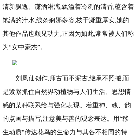
清新飘逸、潇洒淋漓,飘溢着冷冽的清香,蕴含着
饱满的汁水,线条婀娜多姿,枝干凝重厚实,她的
其他作品也颇见功力,正因为如此,常常被人们称
为“女中豪杰”。
刘凤仙创作
,师古而不泥古,继承不照搬,而
是紧紧抓住自然界动植物与人们生活、思想情
感的某种联系给与强化表现。着重神、魂、韵
的点画与描写,注意美与善的观念表达。用“移
生动质"传达花鸟的生命力与其各不相同的特