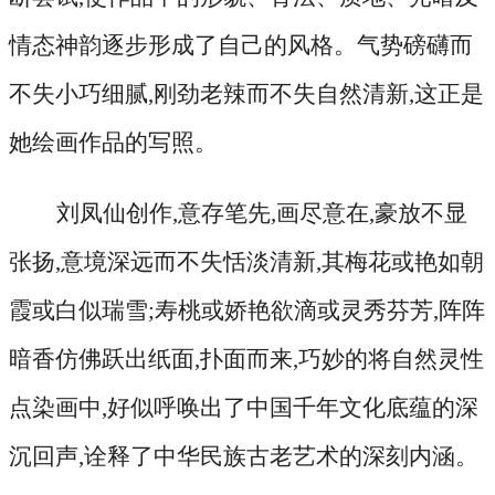
情态神韵逐步形成了自己的风格。气势磅礴而
不失小巧细腻,刚劲老辣而不失自然清新,这正是
她绘画作品的写照。
刘凤仙创作
,意存笔先,画尽意在,豪放不显
张扬,意境深远而不失恬淡清新,其梅花或艳如朝
霞或白似瑞雪;寿桃或娇艳欲滴或灵秀芬芳,阵阵
暗香仿佛跃出纸面,扑面而来,巧妙的将自然灵性
点染画中,好似呼唤出了中国千年文化底蕴的深
沉回声,诠释了中华民族古老艺术的深刻内涵。