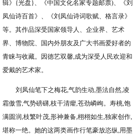
辑》{光盘}、《中国文化名家专题邮票)、《刘
凤仙诗百首》、《刘凤仙诗词歌赋、格言录》
等。其作品深受国家领导人、企业界、艺术
界、博物院、国内外朋友及广大书画爱好者的
青睐与收藏。因德艺双馨,成为深受人民欢迎和
爱戴的艺术家。
刘凤仙笔下之梅花
,气韵生动,墨法自然,凌
霜傲雪,气势磅礴,枝干清癯,苍劲嶙峋。寿桃,饱
满圆润,枝繁叶茂,形神兼备,栩栩如生,独家创作,
堪称一绝。她的这两类画作行笔豪放恣纵,用墨