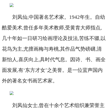
刘凤仙
,中国著名艺术家。1942年生。自幼
酷爱美术,曾任多年美术教师,受黄胄大师指点,
几十年如一日研习绘画理论及技法,苦练不辍,以
花鸟为主,尤擅画梅与寿桃,其作品气势磅礴,清
新怡人,喜庆向上,具时代气息。因诗、书、画全
面发展,有‘东方才女’之美誉。是一位蜚声国内
外的著名女书画艺术家。
刘凤仙女士
,曾在十余个艺术组织兼荣誉主