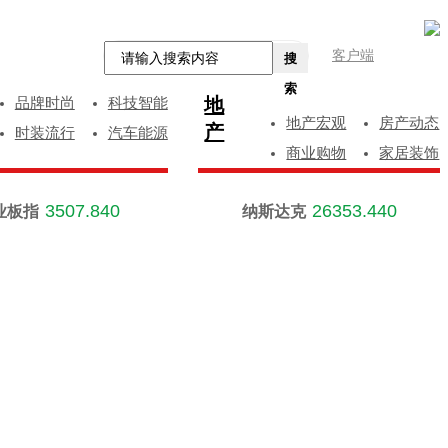
客户端
搜
索
地
品牌时尚
科技智能
地产宏观
房产动态
产
时装流行
汽车能源
商业购物
家居装饰
3507.840
26353.440
业板指
纳斯达克