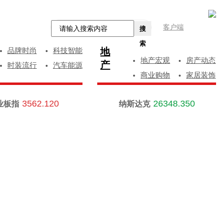
客户端
搜
索
地
品牌时尚
科技智能
地产宏观
房产动态
产
时装流行
汽车能源
商业购物
家居装饰
3562.120
26348.350
业板指
纳斯达克